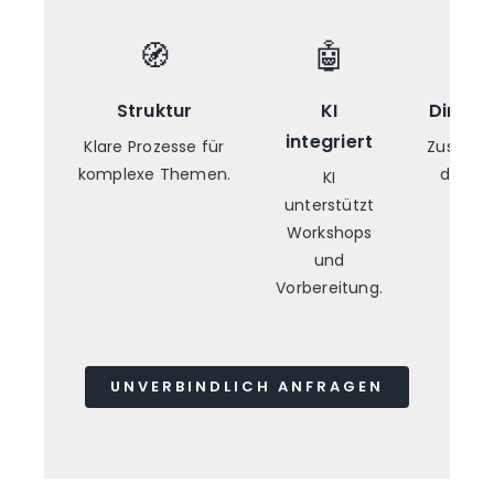
🧭
🤖
Struktur
KI
Direkt
integriert
Klare Prozesse für
Zusamm
komplexe Themen.
direkt 
KI
unterstützt
Workshops
und
Vorbereitung.
UNVERBINDLICH ANFRAGEN