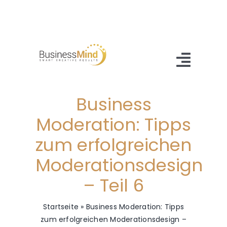
Zum
Inhalt
springen
Toggl
Navig
Business
Home
Moderation: Tipps
Angebot
zum erfolgreichen
Referenzen
Moderationsdesign
About Us
– Teil 6
Blog
Startseite
»
Business Moderation: Tipps
zum erfolgreichen Moderationsdesign –
Kontakt