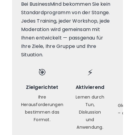
Bei BusinessMind bekommen Sie kein
Standardprogramm von der Stange.
Jedes Training, jeder Workshop, jede
Moderation wird gemeinsam mit
Ihnen entwickelt — passgenau für
Ihre Ziele, Ihre Gruppe und Ihre
Situation.
🎯
⚡
Zielgerichtet
Aktivierend
Onl
Prä
Ihre
Lernen durch
Herausforderungen
Tun,
Gleiche
bestimmen das
Diskussion
– digita
Format.
und
Ra
Anwendung.