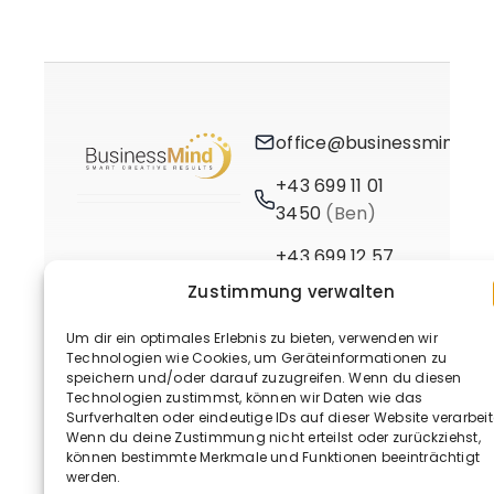
office@businessmind.at
+43 699 11 01
3450
(Ben)
+43 699 12 57
3661
(Birgit)
Zustimmung verwalten
Um dir ein optimales Erlebnis zu bieten, verwenden wir
Technologien wie Cookies, um Geräteinformationen zu
speichern und/oder darauf zuzugreifen. Wenn du diesen
Technologien zustimmst, können wir Daten wie das
Surfverhalten oder eindeutige IDs auf dieser Website verarbeit
Wenn du deine Zustimmung nicht erteilst oder zurückziehst,
© 2020 - 2026 • BusinessMind
können bestimmte Merkmale und Funktionen beeinträchtigt
werden.