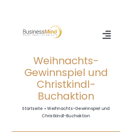
Zum
Inhalt
springen
Toggl
Navig
Weihnachts-
Home
Gewinnspiel und
Angebot
Christkindl-
Referenzen
Buchaktion
About Us
Startseite
»
Weihnachts-Gewinnspiel und
Christkindl-Buchaktion
Blog
Kontakt