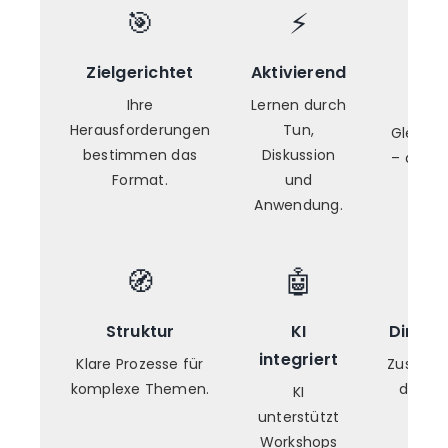
🎯
⚡
Zielgerichtet
Aktivierend
Onl
Prä
Ihre
Lernen durch
Herausforderungen
Tun,
Gleiche
bestimmen das
Diskussion
– digita
Format.
und
Ra
Anwendung.
🧭
🤖
Struktur
KI
Direkt
integriert
Klare Prozesse für
Zusamm
komplexe Themen.
direkt 
KI
unterstützt
Workshops