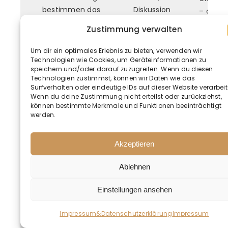
bestimmen das
Diskussion
– digita
Format.
und
Ra
Zustimmung verwalten
Anwendung.
Um dir ein optimales Erlebnis zu bieten, verwenden wir
Technologien wie Cookies, um Geräteinformationen zu
speichern und/oder darauf zuzugreifen. Wenn du diesen
🧭
🤖
Technologien zustimmst, können wir Daten wie das
Surfverhalten oder eindeutige IDs auf dieser Website verarbeit
Wenn du deine Zustimmung nicht erteilst oder zurückziehst,
Struktur
KI
Direkt
können bestimmte Merkmale und Funktionen beeinträchtigt
integriert
werden.
Klare Prozesse für
Zusamm
komplexe Themen.
direkt 
KI
unterstützt
Akzeptieren
Workshops
Ablehnen
und
Vorbereitung.
Einstellungen ansehen
Impressum&Datenschutzerklärung
Impressum
UNVERBINDLICH ANFRAGEN