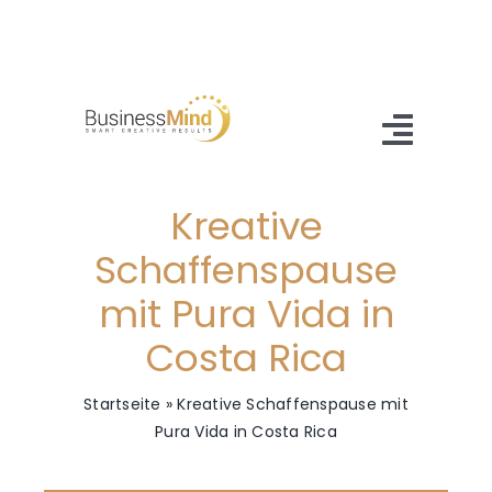
Zum
Inhalt
springen
Toggl
Navig
Kreative
Home
Schaffenspause
Angebot
mit Pura Vida in
Referenzen
Costa Rica
About Us
Startseite
»
Kreative Schaffenspause mit
Pura Vida in Costa Rica
Blog
Kontakt