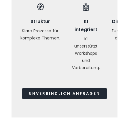
🧭
🤖
Struktur
KI
Direkt
integriert
Klare Prozesse für
Zusamm
komplexe Themen.
direkt 
KI
unterstützt
Workshops
und
Vorbereitung.
UNVERBINDLICH ANFRAGEN