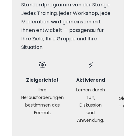
Standardprogramm von der Stange.
Jedes Training, jeder Workshop, jede
Moderation wird gemeinsam mit
Ihnen entwickelt — passgenau für
Ihre Ziele, Ihre Gruppe und Ihre
Situation.
🎯
⚡
Zielgerichtet
Aktivierend
Onl
Prä
Ihre
Lernen durch
Herausforderungen
Tun,
Gleiche
bestimmen das
Diskussion
– digita
Format.
und
Ra
Anwendung.