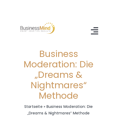
Zum
Inhalt
springen
Toggl
Navig
Business
Home
Moderation: Die
Angebot
„Dreams &
Referenzen
Nightmares“
About Us
Methode
Blog
Startseite
»
Business Moderation: Die
„Dreams & Nightmares“ Methode
Kontakt