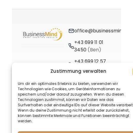
office@businessmind.at
+43 699 11 01
3450
(Ben)
+43 699 12 57
3661
(Birgit)
Zustimmung verwalten
Um dir ein optimales Erlebnis zu bieten, verwenden wir
Technologien wie Cookies, um Geräteinformationen zu
speichern und/oder darauf zuzugreifen. Wenn du diesen
Technologien zustimmst, können wir Daten wie das
Surfverhalten oder eindeutige IDs auf dieser Website verarbeit
Wenn du deine Zustimmung nicht erteilst oder zurückziehst,
© 2020 - 2026 • BusinessMind
können bestimmte Merkmale und Funktionen beeinträchtigt
werden.