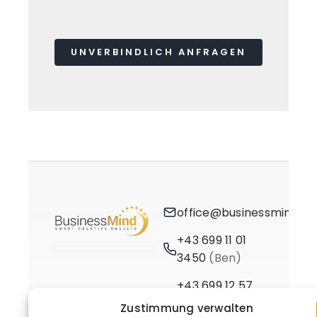
UNVERBINDLICH ANFRAGEN
office@businessmind.at
+43 699 11 01
3450
(Ben)
+43 699 12 57
3661
(Birgit)
Zustimmung verwalten