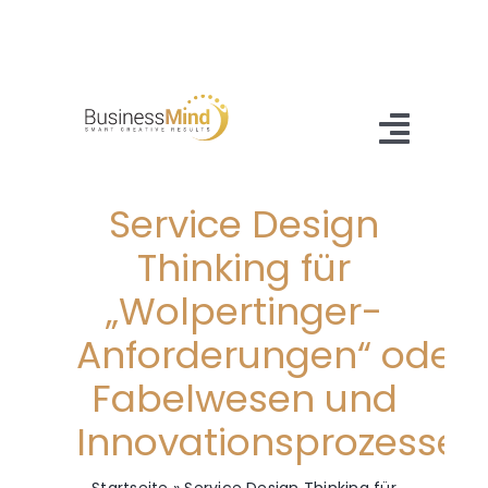
Zum
Inhalt
springen
Toggl
Navig
Service Design
Home
Thinking für
Angebot
„Wolpertinger-
Referenzen
Anforderungen“ oder 
About Us
Fabelwesen und
Innovationsprozessen
Blog
Kontakt