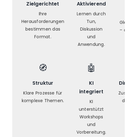
Zielgerichtet
Aktivierend
Onl
Prä
Ihre
Lernen durch
Herausforderungen
Tun,
Gleiche
bestimmen das
Diskussion
– digita
Format.
und
Ra
Anwendung.
🧭
🤖
Struktur
KI
Direkt
integriert
Klare Prozesse für
Zusamm
komplexe Themen.
direkt 
KI
unterstützt
Workshops
und
Vorbereitung.