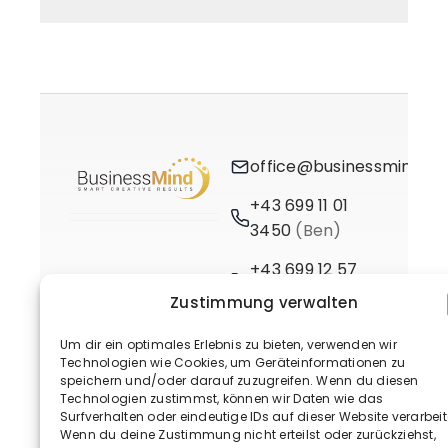
office@businessmind.at
+43 699 11 01
3450
(Ben)
+43 699 12 57
3661
(Birgit)
Zustimmung verwalten
Um dir ein optimales Erlebnis zu bieten, verwenden wir
Technologien wie Cookies, um Geräteinformationen zu
speichern und/oder darauf zuzugreifen. Wenn du diesen
Technologien zustimmst, können wir Daten wie das
Surfverhalten oder eindeutige IDs auf dieser Website verarbeit
Wenn du deine Zustimmung nicht erteilst oder zurückziehst,
© 2020 - 2026 • BusinessMind