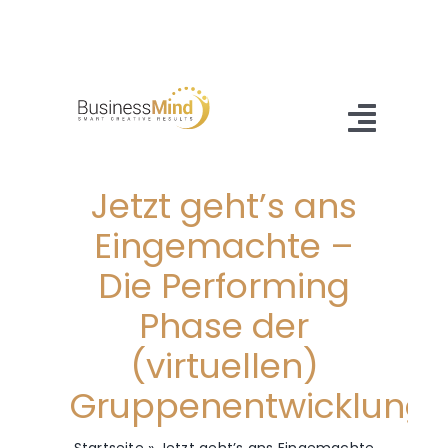
Zum
Inhalt
springen
Toggl
Navig
Jetzt geht’s ans
Home
Eingemachte –
Angebot
Die Performing
Referenzen
Phase der
About Us
(virtuellen)
Gruppenentwicklung
Blog
Kontakt