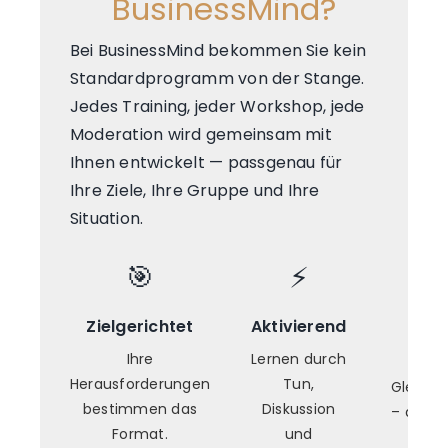
BusinessMind?
Bei BusinessMind bekommen Sie kein
Standardprogramm von der Stange.
Jedes Training, jeder Workshop, jede
Moderation wird gemeinsam mit
Ihnen entwickelt — passgenau für
Ihre Ziele, Ihre Gruppe und Ihre
Situation.
🎯
⚡
Zielgerichtet
Aktivierend
Onl
Prä
Ihre
Lernen durch
Herausforderungen
Tun,
Gleiche
bestimmen das
Diskussion
– digita
Format.
und
Ra