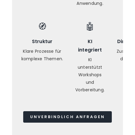
Anwendung.
🧭
🤖
Struktur
KI
Direkt
integriert
Klare Prozesse für
Zusamm
komplexe Themen.
direkt 
KI
unterstützt
Workshops
und
Vorbereitung.
UNVERBINDLICH ANFRAGEN