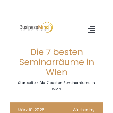
Zum
Inhalt
springen
Toggl
Navig
Die 7 besten
Home
Seminarräume in
Angebot
Wien
Referenzen
Startseite
»
Die 7 besten Seminarräume in
About Us
Wien
Blog
März 10, 2026
Written by:
Kontakt