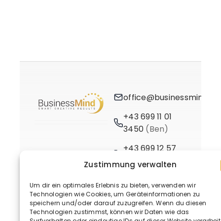
office@businessmind.at
+43 699 11 01
3450
(Ben)
+43 699 12 57
3661
(Birgit)
Zustimmung verwalten
Um dir ein optimales Erlebnis zu bieten, verwenden wir
Technologien wie Cookies, um Geräteinformationen zu
speichern und/oder darauf zuzugreifen. Wenn du diesen
Technologien zustimmst, können wir Daten wie das
Surfverhalten oder eindeutige IDs auf dieser Website verarbeit