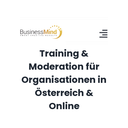
Zum
Inhalt
springen
Toggl
Training &
Navig
Home
Moderation für
Angebot
Organisationen in
Referenzen
Österreich &
About Us
Online
Blog
Kontakt