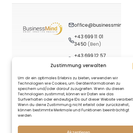
office@businessmind.at
+43 699 11 01
3450
(Ben)
+43 699 12 57
3661
(Birgit)
Zustimmung verwalten
Um dir ein optimales Erlebnis zu bieten, verwenden wir
Technologien wie Cookies, um Geräteinformationen zu
speichern und/oder darauf zuzugreifen. Wenn du diesen
Technologien zustimmst, können wir Daten wie das
Surfverhalten oder eindeutige IDs auf dieser Website verarbeit
Wenn du deine Zustimmung nicht erteilst oder zurückziehst,
© 2020 - 2026 • BusinessMind
können bestimmte Merkmale und Funktionen beeinträchtigt
werden.
Akzeptieren