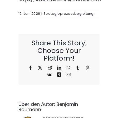
19. Juni 2026
|
Strategieprozessbegleitung
Share This Story,
Choose Your
Platform!
Facebook
X
Reddit
LinkedIn
WhatsApp
Tumblr
Pinterest
Vk
Xing
E-
Mail
Über den Autor:
Benjamin
Baumann