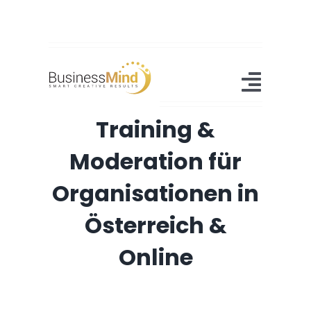
Zum
Inhalt
springen
Toggl
Training &
Navig
Home
Moderation für
Angebot
Organisationen in
Referenzen
Österreich &
About Us
Online
Blog
Kontakt