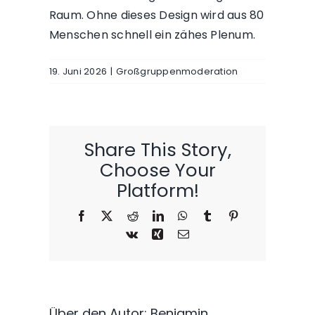
Raum. Ohne dieses Design wird aus 80
Menschen schnell ein zähes Plenum.
19. Juni 2026
|
Großgruppenmoderation
Share This Story,
Choose Your
Platform!
Facebook
X
Reddit
LinkedIn
WhatsApp
Tumblr
Pinterest
Vk
Xing
E-
Mail
Über den Autor:
Benjamin