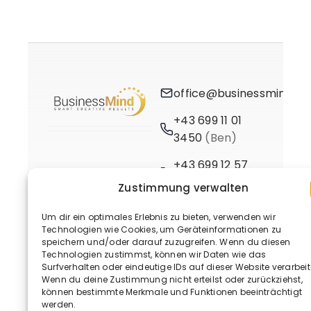
office@businessmind.at
+43 699 11 01
3450
(Ben)
+43 699 12 57
3661
(Birgit)
Zustimmung verwalten
Um dir ein optimales Erlebnis zu bieten, verwenden wir
Technologien wie Cookies, um Geräteinformationen zu
speichern und/oder darauf zuzugreifen. Wenn du diesen
Technologien zustimmst, können wir Daten wie das
Surfverhalten oder eindeutige IDs auf dieser Website verarbeit
Wenn du deine Zustimmung nicht erteilst oder zurückziehst,
© 2020 - 2026 • BusinessMind
können bestimmte Merkmale und Funktionen beeinträchtigt
werden.