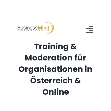
Zum
Inhalt
springen
Toggl
Training &
Navig
Home
Moderation für
Angebot
Organisationen in
Referenzen
Österreich &
About Us
Online
Blog
Kontakt