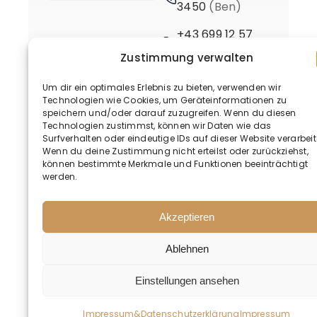
3450
(Ben)
+43 699 12 57
3661
(Birgit)
Zustimmung verwalten
Um dir ein optimales Erlebnis zu bieten, verwenden wir
Technologien wie Cookies, um Geräteinformationen zu
speichern und/oder darauf zuzugreifen. Wenn du diesen
Technologien zustimmst, können wir Daten wie das
Surfverhalten oder eindeutige IDs auf dieser Website verarbeit
Wenn du deine Zustimmung nicht erteilst oder zurückziehst,
© 2020 - 2026 • BusinessMind
können bestimmte Merkmale und Funktionen beeinträchtigt
werden.
Akzeptieren
Ablehnen
Deutsch
Einstellungen ansehen
Impressum&Datenschutzerklärung
Impressum