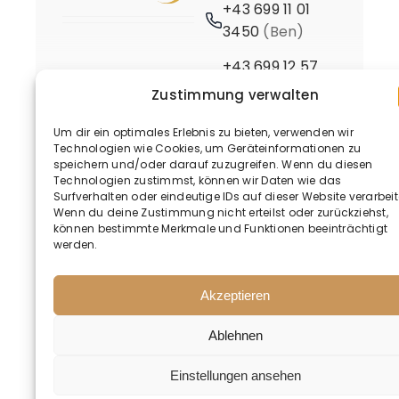
+43 699 11 01
3450
(Ben)
+43 699 12 57
3661
(Birgit)
Zustimmung verwalten
Um dir ein optimales Erlebnis zu bieten, verwenden wir
Technologien wie Cookies, um Geräteinformationen zu
speichern und/oder darauf zuzugreifen. Wenn du diesen
Technologien zustimmst, können wir Daten wie das
Surfverhalten oder eindeutige IDs auf dieser Website verarbeit
Wenn du deine Zustimmung nicht erteilst oder zurückziehst,
© 2020 - 2026 • BusinessMind
können bestimmte Merkmale und Funktionen beeinträchtigt
werden.
Akzeptieren
Ablehnen
Deutsch
Einstellungen ansehen