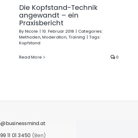
Die Kopfstand-Technik
angewandt – ein
Praxisbericht
By
Nicole
|
10. Februar 2018
|
Categories:
Methoden
,
Moderation
,
Training
|
Tags:
Kopfstand
Read More
0
e@businessmind.at
99 11 01 3450
(Ben)