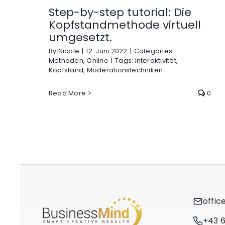
Step-by-step tutorial: Die
Kopfstandmethode virtuell
umgesetzt.
By
Nicole
|
12. Juni 2022
|
Categories:
Methoden
,
Online
|
Tags:
Interaktivität
,
Kopfstand
,
Moderationstechniken
Read More
0
offic
+43 6