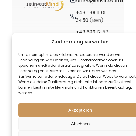
office@businessmind.at
+43 699 11 01
3450
(Ben)
+43 699 12 57
3661
(Birgit)
Zustimmung verwalten
Um dir ein optimales Erlebnis zu bieten, verwenden wir
Technologien wie Cookies, um Geräteinformationen zu
speichern und/oder darauf zuzugreifen. Wenn du diesen
Technologien zustimmst, können wir Daten wie das
Surfverhalten oder eindeutige IDs auf dieser Website verarbeit
Wenn du deine Zustimmung nicht erteilst oder zurückziehst,
© 2020 - 2026 • BusinessMind
können bestimmte Merkmale und Funktionen beeinträchtigt
werden.
Akzeptieren
Ablehnen
Deutsch
Englisch