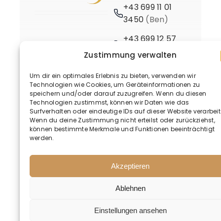
+43 699 11 01
3450
(Ben)
+43 699 12 57
3661
(Birgit)
Zustimmung verwalten
Um dir ein optimales Erlebnis zu bieten, verwenden wir
Technologien wie Cookies, um Geräteinformationen zu
speichern und/oder darauf zuzugreifen. Wenn du diesen
Technologien zustimmst, können wir Daten wie das
Surfverhalten oder eindeutige IDs auf dieser Website verarbeit
Wenn du deine Zustimmung nicht erteilst oder zurückziehst,
© 2020 - 2026 • BusinessMind
können bestimmte Merkmale und Funktionen beeinträchtigt
werden.
Akzeptieren
Ablehnen
Deutsch
Einstellungen ansehen