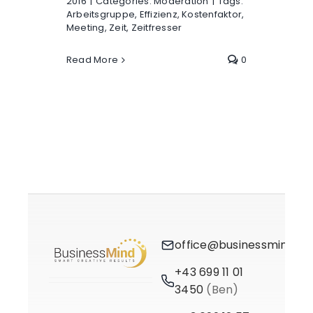
2016
|
Categories:
Moderation
|
Tags:
Arbeitsgruppe
,
Effizienz
,
Kostenfaktor
,
Meeting
,
Zeit
,
Zeitfresser
Read More
0
office@businessmind.at
+43 699 11 01
3450
(Ben)