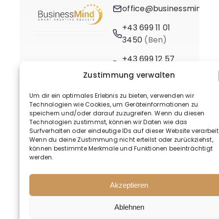
office@businessmind.at
+43 699 11 01
3450
(Ben)
+43 699 12 57
3661
(Birgit)
Zustimmung verwalten
Um dir ein optimales Erlebnis zu bieten, verwenden wir
Technologien wie Cookies, um Geräteinformationen zu
speichern und/oder darauf zuzugreifen. Wenn du diesen
Technologien zustimmst, können wir Daten wie das
Surfverhalten oder eindeutige IDs auf dieser Website verarbeit
Wenn du deine Zustimmung nicht erteilst oder zurückziehst,
© 2020 - 2026 • BusinessMind
können bestimmte Merkmale und Funktionen beeinträchtigt
werden.
Akzeptieren
Ablehnen