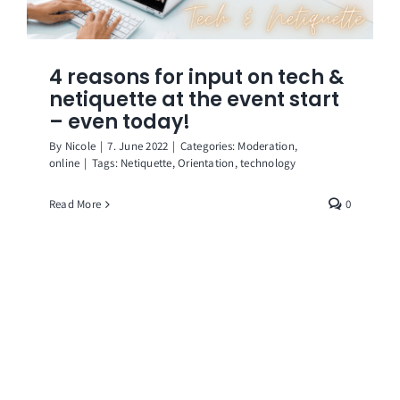
4 reasons for input on tech &
netiquette at the event start
– even today!
By
Nicole
|
7. June 2022
|
Categories:
Moderation
,
online
|
Tags:
Netiquette
,
Orientation
,
technology
Read More
0